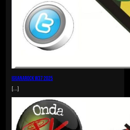
iguanarock w37 2025
[…]