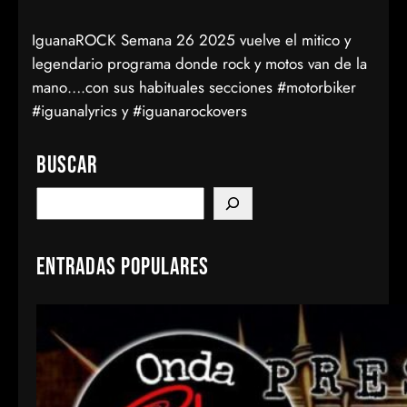
IguanaROCK Semana 26 2025 vuelve el mitico y
legendario programa donde rock y motos van de la
mano….con sus habituales secciones #motorbiker
#iguanalyrics y #iguanarockovers
Buscar
S
e
a
Entradas populares
r
c
h