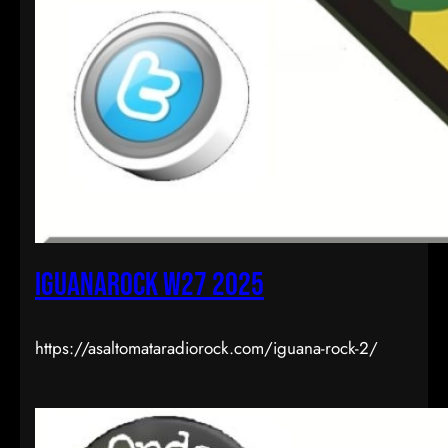
iguanarock w27 2025
https://asaltomataradiorock.com/iguana-rock-2/