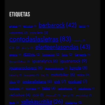
Etiquetas
barbarock
(42)
agranel
(1)
anti-idols
(1)
barrio
(1)
concierto
(3)
concentras
(2)
contodaslasletras
(83)
cronica
(1)
elarteenlasondas
(43)
CSE
(2)
directo
(1)
FESTIVAL
(2)
formacion
(2)
fortu
(2)
espacio
(1)
Gargantilla
(1)
iguanarock
(9)
iguanalyrics
(6)
GargantillaRock
(1)
koyote
(8)
iguanarockovers
(6)
iguanarockronika
(1)
motorbiker
(6)
motos
(2)
LaLucha
(1)
larecolekta
(1)
live
(1)
ovk
(7)
podcast
(7)
ondavallekana
(6)
obus
(2)
radio
(4)
podcaster
(1)
programa
(1)
radiodifusion
(1)
radiofonico
(1)
radioshow
(4)
rock
(3)
semana37
(1)
special
(1)
specialobus
(1)
vallekascritika
(26)
vistalegre
(2)
tacita
(1)