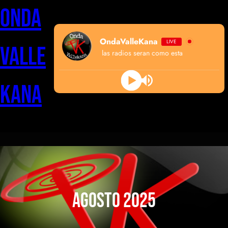
Saltar
Onda
al
contenido
OndaValleKana
LIVE
Valle
algun dia todas las radios seran como esta
Kana
agosto 2025