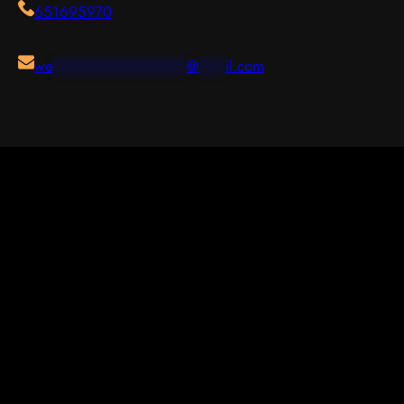
651695970
we
***************
@
***
il.com