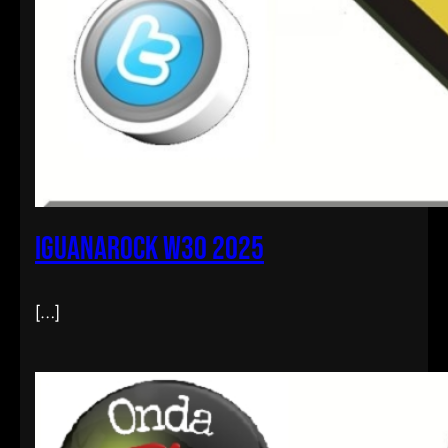
iguanarock w30 2025
[…]