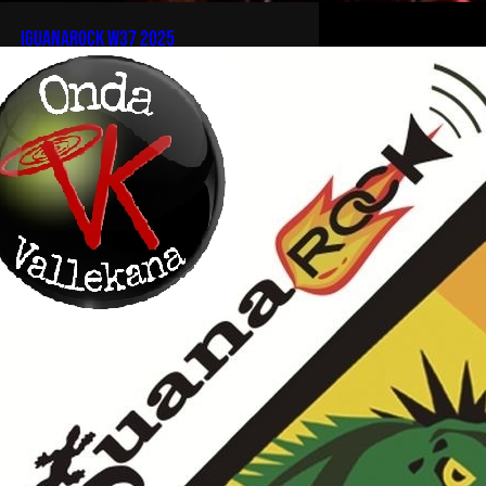
iguanarock w37 2025
[…]