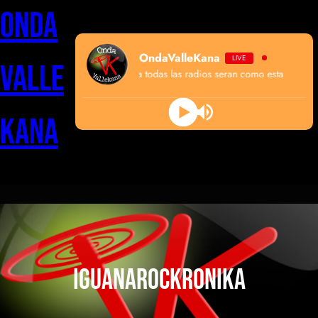
Saltar
Onda
al
contenido
OndaValleKana
LIVE
Valle
algun dia todas las radios seran como esta
Kana
iguanarockronika