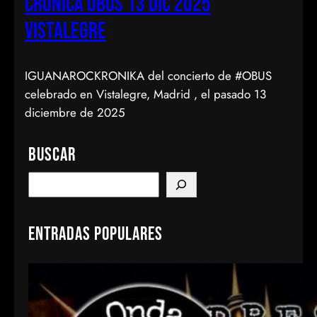
CRONICA OBUS 13 DIC 2025
VISTALEGRE
IGUANAROCKRONIKA del concierto de #OBUS
celebrado en Vistalegre, Madrid , el pasado 13
diciembre de 2025
Buscar
S
e
a
Entradas populares
r
c
h