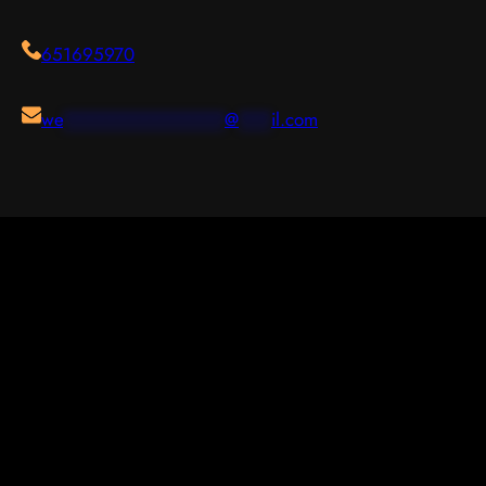
651695970
we
***************
@
***
il.com