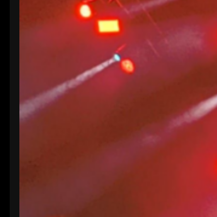
fantastikas bandas del punkrock , como son
agranel y anti-idols . Todo por la buena causa de
ondavallekana , no falteis a la cita