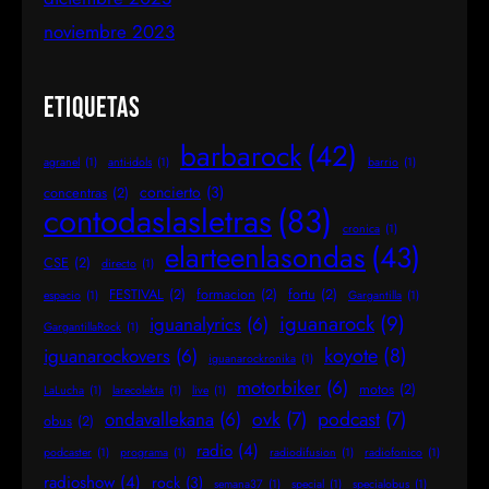
noviembre 2023
Etiquetas
barbarock
(42)
agranel
(1)
anti-idols
(1)
barrio
(1)
concierto
(3)
concentras
(2)
contodaslasletras
(83)
cronica
(1)
elarteenlasondas
(43)
CSE
(2)
directo
(1)
FESTIVAL
(2)
formacion
(2)
fortu
(2)
espacio
(1)
Gargantilla
(1)
iguanarock
(9)
iguanalyrics
(6)
GargantillaRock
(1)
koyote
(8)
iguanarockovers
(6)
iguanarockronika
(1)
motorbiker
(6)
motos
(2)
LaLucha
(1)
larecolekta
(1)
live
(1)
ovk
(7)
podcast
(7)
ondavallekana
(6)
obus
(2)
radio
(4)
podcaster
(1)
programa
(1)
radiodifusion
(1)
radiofonico
(1)
radioshow
(4)
rock
(3)
semana37
(1)
special
(1)
specialobus
(1)