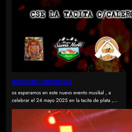
NUEVO EVENTO / CONCIERTO O V K
os esperamos en este nuevo evento musikal , a
celebrar el 24 mayo 2025 en la tacita de plata ,
CSE de entrevias, en el Valle del KAS con 2
fantastikas bandas del punkrock , como son
agranel y anti-idols . Todo por la buena causa de
ondavallekana , no falteis a la cita