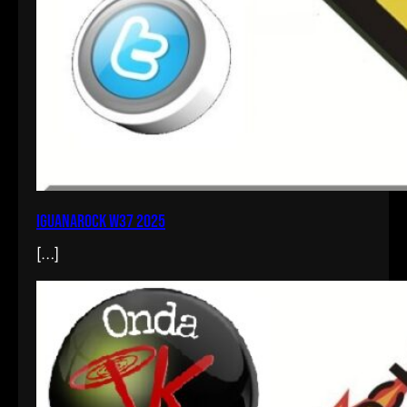
iguanarock w37 2025
[…]