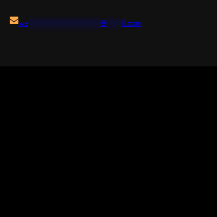
we
***************
@
***
il.com