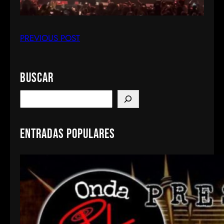
PREVIOUS POST
Buscar
S
e
a
Entradas populares
r
c
h