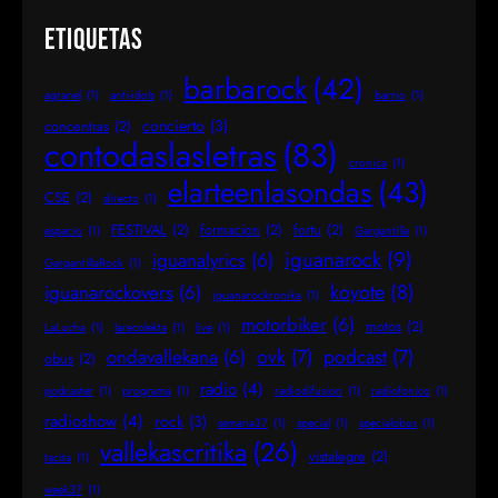
Etiquetas
barbarock
(42)
agranel
(1)
anti-idols
(1)
barrio
(1)
concierto
(3)
concentras
(2)
contodaslasletras
(83)
cronica
(1)
elarteenlasondas
(43)
CSE
(2)
directo
(1)
FESTIVAL
(2)
formacion
(2)
fortu
(2)
espacio
(1)
Gargantilla
(1)
iguanarock
(9)
iguanalyrics
(6)
GargantillaRock
(1)
koyote
(8)
iguanarockovers
(6)
iguanarockronika
(1)
motorbiker
(6)
motos
(2)
LaLucha
(1)
larecolekta
(1)
live
(1)
ovk
(7)
podcast
(7)
ondavallekana
(6)
obus
(2)
radio
(4)
podcaster
(1)
programa
(1)
radiodifusion
(1)
radiofonico
(1)
radioshow
(4)
rock
(3)
semana37
(1)
special
(1)
specialobus
(1)
vallekascritika
(26)
vistalegre
(2)
tacita
(1)
week37
(1)