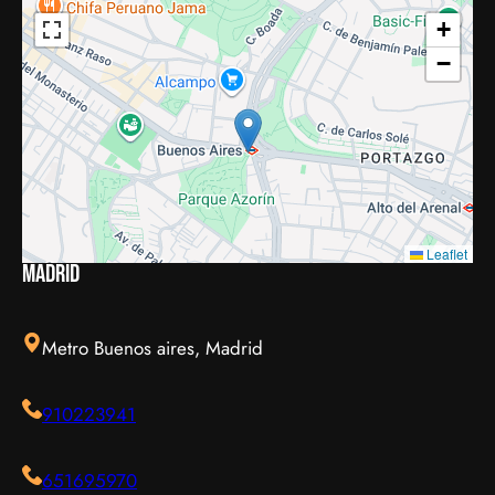
+
−
Leaflet
Madrid
Metro Buenos aires, Madrid
910223941
651695970