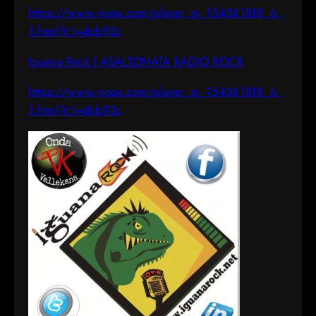
https://www.ivoox.com/player_ej_154361818_6_
1.html?c1=dcb93c
Iguana Rock | ASALTOMATA RADIO ROCK
https://www.ivoox.com/player_ej_154361818_6_
1.html?c1=dcb93c