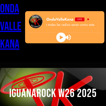
Saltar
Onda
al
contenido
OndaValleKana
LIVE
Valle
algun dia todas las radios seran como esta
Kana
IguanarOCK W26 2025