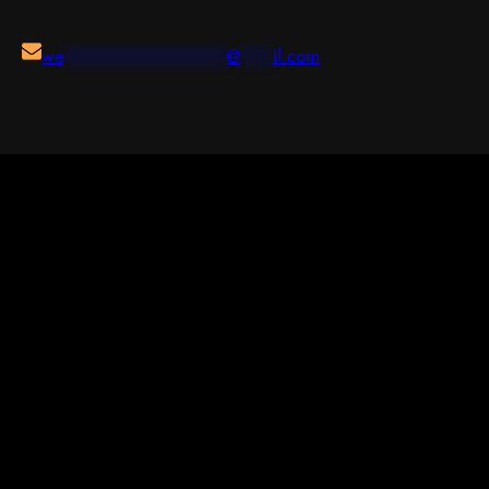
we
***************
@
***
il.com