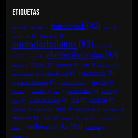
Etiquetas
barbarock
(42)
agranel
(1)
anti-idols
(1)
barrio
(1)
concierto
(3)
concentras
(2)
contodaslasletras
(83)
cronica
(1)
elarteenlasondas
(43)
CSE
(2)
directo
(1)
FESTIVAL
(2)
formacion
(2)
fortu
(2)
espacio
(1)
Gargantilla
(1)
iguanarock
(9)
iguanalyrics
(6)
GargantillaRock
(1)
koyote
(8)
iguanarockovers
(6)
iguanarockronika
(1)
motorbiker
(6)
motos
(2)
LaLucha
(1)
larecolekta
(1)
live
(1)
ovk
(7)
podcast
(7)
ondavallekana
(6)
obus
(2)
radio
(4)
podcaster
(1)
programa
(1)
radiodifusion
(1)
radiofonico
(1)
radioshow
(4)
rock
(3)
semana37
(1)
special
(1)
specialobus
(1)
vallekascritika
(26)
vistalegre
(2)
tacita
(1)
week37
(1)