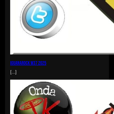
iguanarock w37 2025
[…]