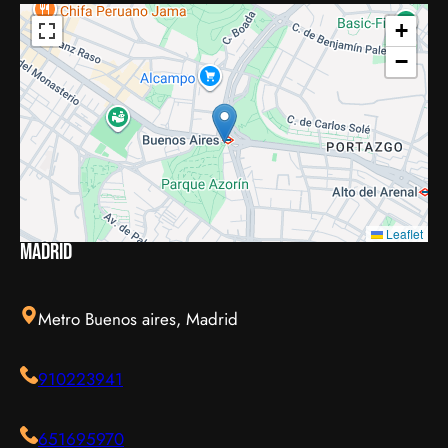
+
−
Leaflet
Madrid
Metro Buenos aires, Madrid
910223941
651695970