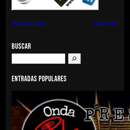
PREVIOUS POST
NEXT POST
Buscar
S
e
a
Entradas populares
r
c
h