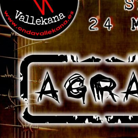
idols . Todo por la buena causa de
ondavallekana , no falteis a la cita