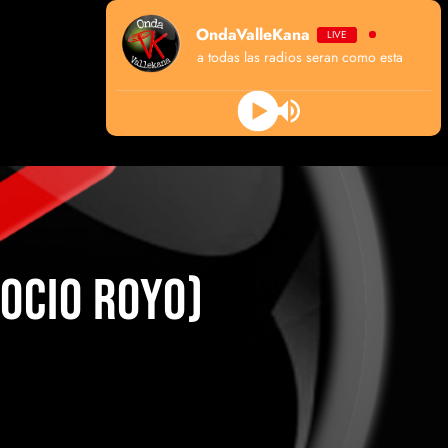
OndaValleKana
LIVE
algun dia todas las radios seran como esta
ROCIO ROYO)