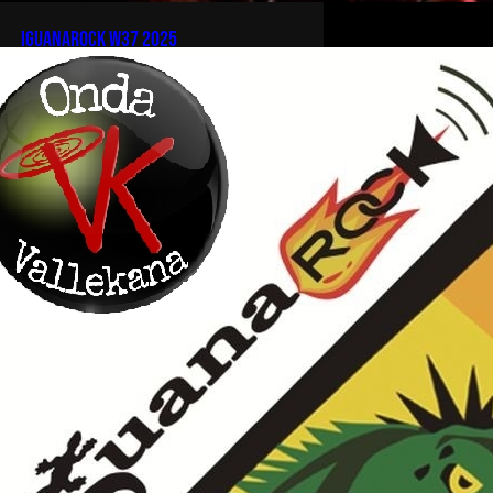
iguanarock w37 2025
[…]