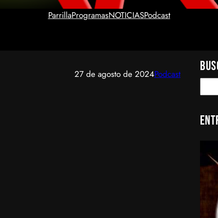
Parrilla
Programas
NOTICIAS
Podcast
Bus
27 de agosto de 2024
Podcast
S
e
a
Ent
r
c
h