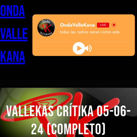
Saltar
Onda
al
contenido
OndaValleKana
LIVE
Valle
algun dia todas las radios seran como esta
Kana
VALLEKAS CRÍTIKA 05-06-
24 (COMPLETO)