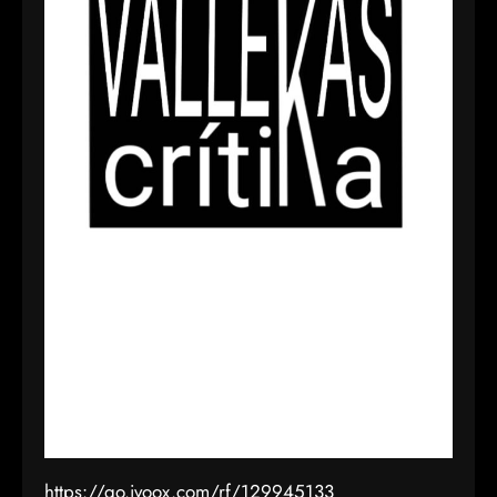
https://go.ivoox.com/rf/129945133