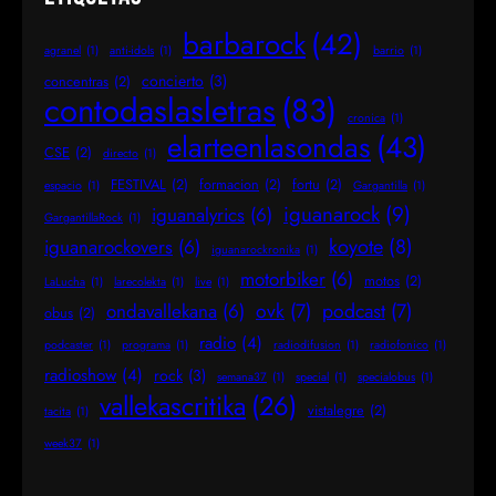
barbarock
(42)
agranel
(1)
anti-idols
(1)
barrio
(1)
concierto
(3)
concentras
(2)
contodaslasletras
(83)
cronica
(1)
elarteenlasondas
(43)
CSE
(2)
directo
(1)
FESTIVAL
(2)
formacion
(2)
fortu
(2)
espacio
(1)
Gargantilla
(1)
iguanarock
(9)
iguanalyrics
(6)
GargantillaRock
(1)
koyote
(8)
iguanarockovers
(6)
iguanarockronika
(1)
motorbiker
(6)
motos
(2)
LaLucha
(1)
larecolekta
(1)
live
(1)
ovk
(7)
podcast
(7)
ondavallekana
(6)
obus
(2)
radio
(4)
podcaster
(1)
programa
(1)
radiodifusion
(1)
radiofonico
(1)
radioshow
(4)
rock
(3)
semana37
(1)
special
(1)
specialobus
(1)
vallekascritika
(26)
vistalegre
(2)
tacita
(1)
week37
(1)