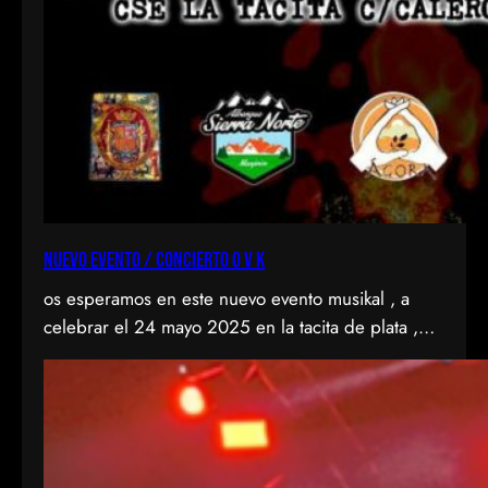
NUEVO EVENTO / CONCIERTO O V K
os esperamos en este nuevo evento musikal , a
celebrar el 24 mayo 2025 en la tacita de plata ,
CSE de entrevias, en el Valle del KAS con 2
fantastikas bandas del punkrock , como son
agranel y anti-idols . Todo por la buena causa de
ondavallekana , no falteis a la cita