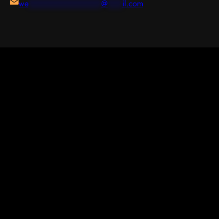
we
***************
@
***
il.com