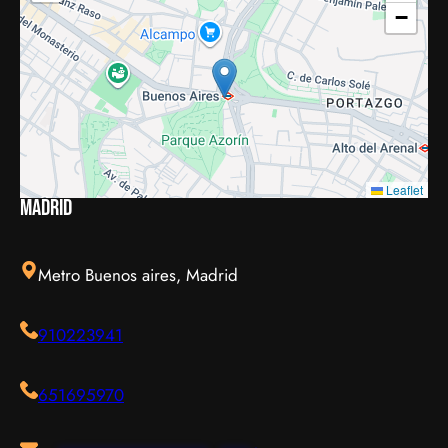
−
Leaflet
Madrid
Metro Buenos aires, Madrid
910223941
651695970