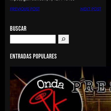
PREVIOUS POST
NEXT POST
Buscar
S
e
a
Entradas populares
r
c
h