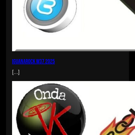
iguanarock w37 2025
[…]