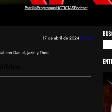
Parrilla
Programas
NOTICIAS
Podcast
Bus
17 de abril de 2024
Podcast
S
e
al con Daniel, Jazin y Theo.
a
Ent
r
c
h