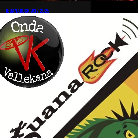
iguanarock w37 2025
[…]