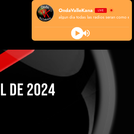
OndaValleKana
LIVE
algun dia todas las radios seran como esta
IL DE 2024