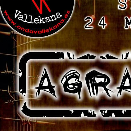
idols . Todo por la buena causa de
ondavallekana , no falteis a la cita