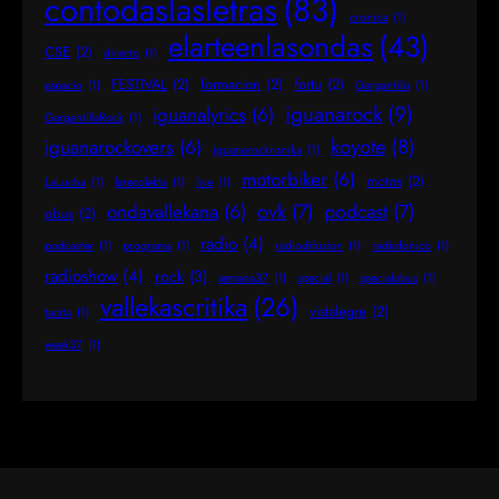
contodaslasletras
(83)
cronica
(1)
elarteenlasondas
(43)
CSE
(2)
directo
(1)
FESTIVAL
(2)
formacion
(2)
fortu
(2)
espacio
(1)
Gargantilla
(1)
iguanarock
(9)
iguanalyrics
(6)
GargantillaRock
(1)
koyote
(8)
iguanarockovers
(6)
iguanarockronika
(1)
motorbiker
(6)
motos
(2)
LaLucha
(1)
larecolekta
(1)
live
(1)
ovk
(7)
podcast
(7)
ondavallekana
(6)
obus
(2)
radio
(4)
podcaster
(1)
programa
(1)
radiodifusion
(1)
radiofonico
(1)
radioshow
(4)
rock
(3)
semana37
(1)
special
(1)
specialobus
(1)
vallekascritika
(26)
vistalegre
(2)
tacita
(1)
week37
(1)