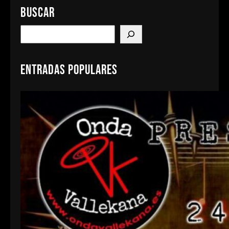
Buscar
S
e
a
Entradas populares
r
c
h