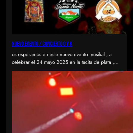
NUEVO EVENTO / CONCIERTO O V K
os esperamos en este nuevo evento musikal , a
celebrar el 24 mayo 2025 en la tacita de plata ,
CSE de entrevias, en el Valle del KAS con 2
fantastikas bandas del punkrock , como son
agranel y anti-idols . Todo por la buena causa de
ondavallekana , no falteis a la cita