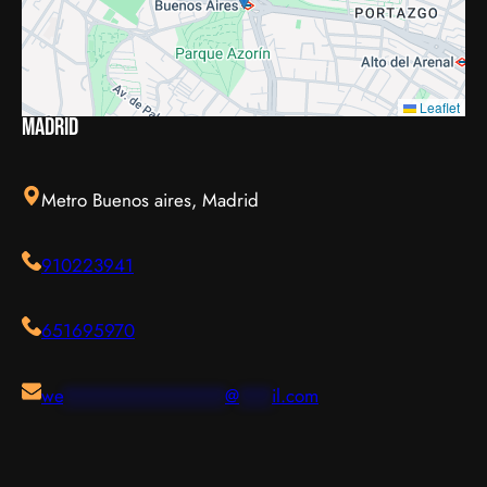
Leaflet
Madrid
Metro Buenos aires, Madrid
910223941
651695970
we
***************
@
***
il.com