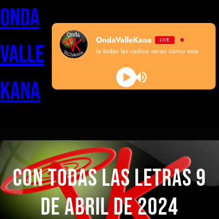
Saltar
Onda
al
contenido
OndaValleKana
LIVE
Valle
algun dia todas las radios seran como esta
Kana
CON TODAS LAS LETRAS 9
DE ABRIL DE 2024